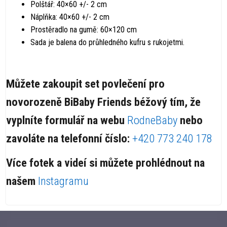
Polštář: 40×60 +/- 2 cm
Náplňka: 40×60 +/- 2 cm
Prostěradlo na gumě: 60×120 cm
Sada je balena do průhledného kufru s rukojetmi.
Můžete zakoupit set povlečení pro
novorozeně BiBaby Friends béžový tím, že
vyplníte formulář na webu
RodneBaby
nebo
zavoláte na telefonní číslo:
+420 773 240 178
Více fotek a videí si můžete prohlédnout na
našem
Instagramu