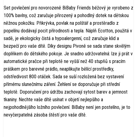
Set povlečení pro novorozeně BiBaby Friends béžový je vyrobeno z
100% bavlny, což zaručuje přirozený a pohodlný dotek na dětskou
něžnou pokožku. Přikrývka, povlak na polštář a prostěradlo z
popelínu dodávají pocit přírodnosti a tepla. Náplň Ecotton, použitá v
sadě, je ekologicky čistá a hypoalergenní, což zaručuje klid a
bezpečí pro vaše dítě. Díky designu Pivoně se sada stane skvělým
doplňkem do dětského pokoje. Je snadno udržovatelná: lze ji prát v
automatické pračce při teplotě ne vyšší než 40 stupňů s pracím
práškem pro barevné prádlo, neaplikujte bělící prostředky,
odstředivost 800 otáček. Sada se suší rozložená bez vystavení
přímému slunečnímu záření. Žehlení se doporučuje při střední
teplotě. Doporučení pro údržbu zachovají sytost barev a jemnost
tkaniny. Nechte vaše dítě usínat v objetí nejlepšího a
nejpohodlnějšího ložního povlečení. BiBaby není jen postelíno, je to
nevyčerpatelná zásoba štěstí pro vaše dítě.