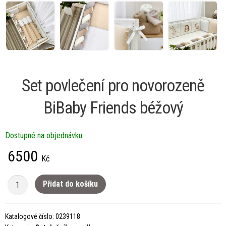
Set povlečení pro novorozeně
BiBaby Friends béžový
Dostupné na objednávku
6500
Kč
Set
Přidat do košíku
povlečení
pro
Katalogové číslo:
0239118
novorozeně