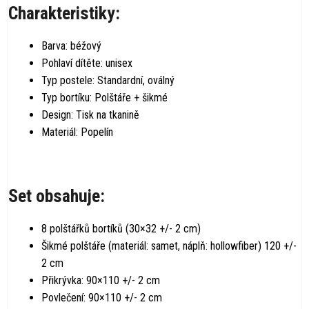
Charakteristiky:
Barva: béžový
Pohlaví dítěte: unisex
Typ postele: Standardní, oválný
Typ bortíku: Polštáře + šikmé
Design: Tisk na tkanině
Materiál: Popelín
Set obsahuje:
8 polštářků bortíků (30×32 +/- 2 cm)
Šikmé polštáře (materiál: samet, náplň: hollowfiber) 120 +/-
2 cm
Přikrývka: 90×110 +/- 2 cm
Povlečení: 90×110 +/- 2 cm