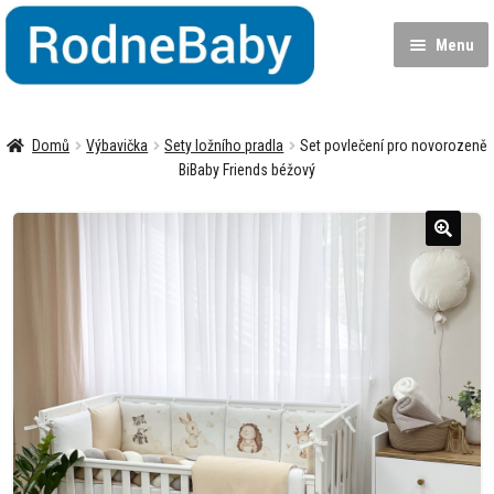
Přeskočit
Přejít
na
k
Menu
navigaci
obsahu
webu
Dětská postýlka
Domů
Výbavička
Sety ložního pradla
Set povlečení pro novorozeně
Matrace
BiBaby Friends béžový
Výbavička
Expa
child
menu