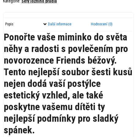
Kategorie:
Sety ložního pradla
BiBaby
Friends
béžový
Popis
Další informace
Hodnocení (0)
množství
Ponořte vaše miminko do světa
něhy a radosti s povlečením pro
novorozence Friends béžový.
Tento nejlepší soubor šesti kusů
nejen dodá vaší postýlce
estetický vzhled, ale také
poskytne vašemu dítěti ty
nejlepší podmínky pro sladký
spánek.