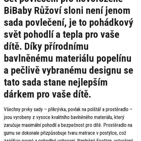
BiBaby Růžoví sloni není jenom
sada povlečení, je to pohádkový
svět pohodlí a tepla pro vaše
dítě. Díky přírodnímu
bavlněnému materiálu popelínu
a pečlivě vybranému designu se
tato sada stane nejlepším
dárkem pro vaše dítě.
Všechny prvky sady – přikrývka, povlak na polštář a prostěradlo –
jsou vyrobeny z vysoce kvalitního bavlněného materiálu, který
zaručuje maximální pohodlí a bezpečnost pro dítě. Prostěradlo na
gumu se dokonale přizpůsobuje tvaru matrace v postýlce, což
zajišťuje pevné a pohodlné uchycení. Naplněný Ecotton, vytvořený