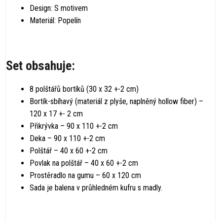
Design: S motivem
Materiál: Popelín
Set obsahuje:
8 polštářů bortíků (30 x 32 +-2 cm)
Bortík-sbíhavý (materiál z plyše, naplněný hollow fiber) –
120 x 17 +- 2 cm
Přikrývka – 90 x 110 +-2 cm
Deka – 90 x 110 +-2 cm
Polštář – 40 x 60 +-2 cm
Povlak na polštář – 40 x 60 +-2 cm
Prostěradlo na gumu – 60 x 120 cm
Sada je balena v průhledném kufru s madly.