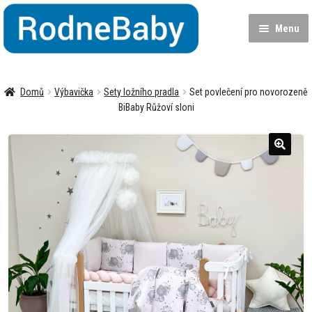
Přeskočit
Přejít
na
k
Menu
navigaci
obsahu
webu
Dětská postýlka
Domů
Výbavička
Sety ložního pradla
Set povlečení pro novorozeně
Matrace
BiBaby Růžoví sloni
Výbavička
Expa
child
menu