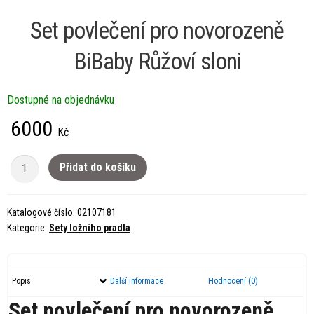
Set povlečení pro novorozeně
BiBaby Růžoví sloni
Dostupné na objednávku
6000
Kč
Set
Přidat do košíku
povlečení
pro
Katalogové číslo:
02107181
novorozeně
Kategorie:
Sety ložního pradla
BiBaby
Růžoví
sloni
Popis
Další informace
Hodnocení (0)
množství
Set povlečení pro novorozeně