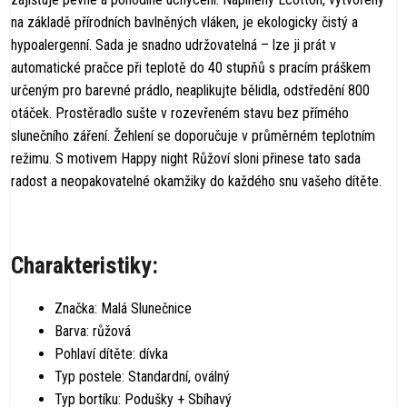
na základě přírodních bavlněných vláken, je ekologicky čistý a
hypoalergenní. Sada je snadno udržovatelná – lze ji prát v
automatické pračce při teplotě do 40 stupňů s pracím práškem
určeným pro barevné prádlo, neaplikujte bělidla, odstředění 800
otáček. Prostěradlo sušte v rozevřeném stavu bez přímého
slunečního záření. Žehlení se doporučuje v průměrném teplotním
režimu. S motivem Happy night Růžoví sloni přinese tato sada
radost a neopakovatelné okamžiky do každého snu vašeho dítěte.
Charakteristiky:
Značka: Malá Slunečnice
Barva: růžová
Pohlaví dítěte: dívka
Typ postele: Standardní, oválný
Typ bortíku: Podušky + Sbíhavý