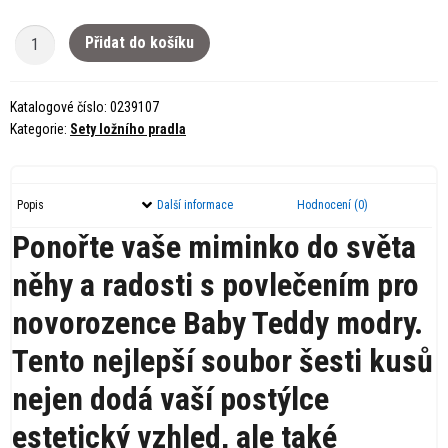
Set
Přidat do košíku
povlečení
pro
Katalogové číslo:
0239107
novorozeně
Kategorie:
Sety ložního pradla
BiBaby
Baby
Teddy
Popis
Další informace
Hodnocení (0)
modry
množství
Ponořte vaše miminko do světa
něhy a radosti s povlečením pro
novorozence Baby Teddy modry.
Tento nejlepší soubor šesti kusů
nejen dodá vaší postýlce
estetický vzhled, ale také