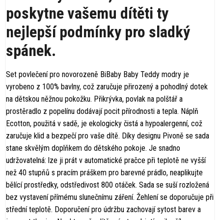
poskytne vašemu dítěti ty
nejlepší podmínky pro sladký
spánek.
Set povlečení pro novorozeně BiBaby Baby Teddy modry je
vyrobeno z 100% bavlny, což zaručuje přirozený a pohodlný dotek
na dětskou něžnou pokožku. Přikrývka, povlak na polštář a
prostěradlo z popelínu dodávají pocit přírodnosti a tepla. Náplň
Ecotton, použitá v sadě, je ekologicky čistá a hypoalergenní, což
zaručuje klid a bezpečí pro vaše dítě. Díky designu Pivoně se sada
stane skvělým doplňkem do dětského pokoje. Je snadno
udržovatelná: lze ji prát v automatické pračce při teplotě ne vyšší
než 40 stupňů s pracím práškem pro barevné prádlo, neaplikujte
bělící prostředky, odstředivost 800 otáček. Sada se suší rozložená
bez vystavení přímému slunečnímu záření. Žehlení se doporučuje při
střední teplotě. Doporučení pro údržbu zachovají sytost barev a