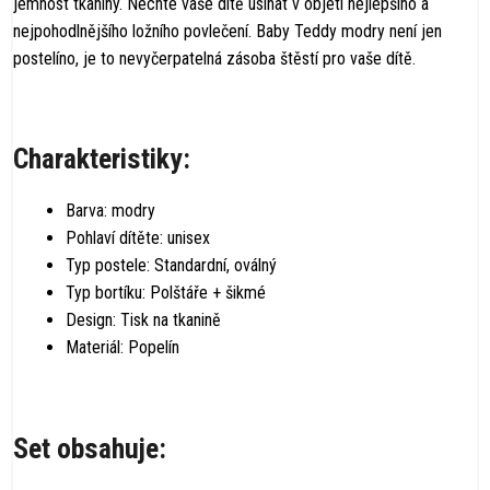
jemnost tkaniny. Nechte vaše dítě usínat v objetí nejlepšího a
nejpohodlnějšího ložního povlečení. Baby Teddy modry není jen
postelíno, je to nevyčerpatelná zásoba štěstí pro vaše dítě.
Charakteristiky:
Barva: modry
Pohlaví dítěte: unisex
Typ postele: Standardní, oválný
Typ bortíku: Polštáře + šikmé
Design: Tisk na tkanině
Materiál: Popelín
Set obsahuje: