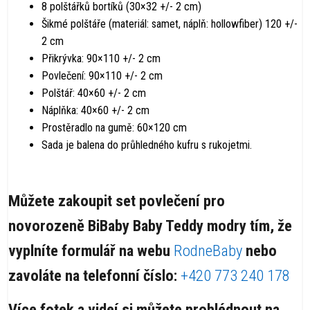
8 polštářků bortíků (30×32 +/- 2 cm)
Šikmé polštáře (materiál: samet, náplň: hollowfiber) 120 +/-
2 cm
Přikrývka: 90×110 +/- 2 cm
Povlečení: 90×110 +/- 2 cm
Polštář: 40×60 +/- 2 cm
Náplňka: 40×60 +/- 2 cm
Prostěradlo na gumě: 60×120 cm
Sada je balena do průhledného kufru s rukojetmi.
Můžete zakoupit set povlečení pro
novorozeně BiBaby Baby Teddy modry tím, že
vyplníte formulář na webu
RodneBaby
nebo
zavoláte na telefonní číslo:
+420 773 240 178
Více fotek a videí si můžete prohlédnout na